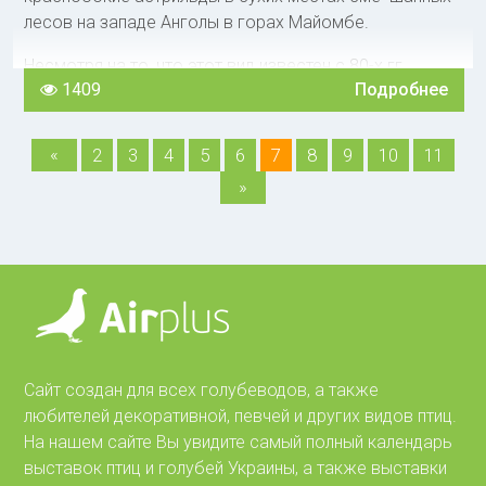
лесов на западе Анголы в горах Майомбе.
Несмотря на то, что этот вид известен с 80-х гг.
1409
Подробнее
прошлого столетия, в Европу впервые он попал
спустя восемь деся¬тилетий. И хотя в 1969 г. в
Швейцарию ввезли большое количество птиц,
«
2
3
4
5
6
7
8
9
10
11
осталось их сравнительно мало, потому что в первое
»
время был очень большой падеж. Основной причиной
было то, что никто не знал, какой корм необходим
красно- боким астрильдам. Сначала им давали
семена салата и мучных червей, которых птицы с
жадностью поедали, но мор про¬должался.
Пробовали меньше давать мучных червей, но птицы
отказывались от другого корма. И тогда
швейцарский люби¬тель Погланд попробовал дать им
Сайт создан для всех голубеводов, а также
семена плевела многолет¬него, который известен
любителей декоративной, певчей и других видов птиц.
многим как райграс, или плевел паст¬бищный. И птицы
На нашем сайте Вы увидите самый полный календарь
тотчас начали с жадностью его клевать. Постепенно
выставок птиц и голубей Украины, а также выставки
их приучали к другим видам корма, а через 1,5 месяца