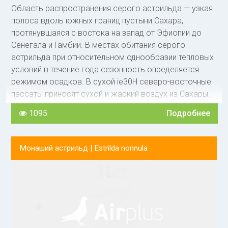
устраивают в непосредственной близости от пола,
Область распространения серого астрильда — узкая
ни¬когда не поднимаются выше 0,5 м. Строительным
полоса вдоль южных границ пустыни Сахара,
материалом служат листья тростника, сухая трава и
протянувшаяся с востока на запад от Эфиопии до
растительные волокна. С охотой селятся в
Сенегала и Гамбии. В местах обитания серого
опустевших гнездах других видов астриль¬довых.
астрильда при относительном однообразии тепловых
условий в течение года сезонность определяется
режимом осадков. В сухой ie30H северо-восточные
пассаты приносят сухой и жаркий воздух из Сахары.
Устанавливается безоб¬лачная погода с большими
1095
Подробнее
суточными перепадами температуры и сильными
ветрами, приносящими вместе с горячим воздухом
пыль и песок. Днем температура нередко
Монаший астрильд |
Estrilda nonnula
поднимается до отметки 40 и даже 45 ° С, бурные в
период дождей реки и ручьи превращаются в мелкие
лужицы, деревья сбрасывают листву. Все вокруг
принимает серые и бурые тона. Но стоит наступить
дождливому сезону, и саванна сразу преображается:
напол¬няются водой временные ручьи и реки,