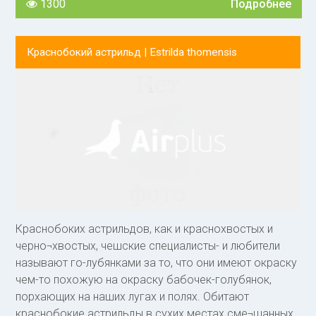
1300
Подробнее
ярко-красные, нижние кроющие хвоста и рулевые
черные. Уздечка, борода и полоска над глазом
черные, щеки и кроющие уха серебристо-серые.
Краснобокий астрильд |
Estrilda thomensis
Горло и грудь светло-серые с малозаметными
мелкими поперечными полосками. Середина брюха
темно-красного цвета, большие кроющие крыла
светло-серые до белого с широкими черными
поперечными полосами. Маховые темно-коричневые,
клюв чер¬ный с голубовато-белым основанием, ноги
черные.
Краснобоких астрильдов, как и краснохвостых и
черно¬хвостых, чешские специалисты- и любители
называют го-лубянками за то, что они имеют окраску
чем-то похожую на окраску бабочек-голубянок,
порхающих на наших лугах и полях. Обитают
краснобокие астрильды в сухих местах сме¬шанных