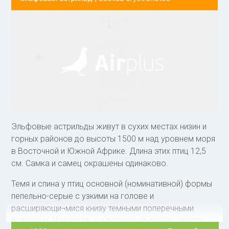
Каме¬руна, весь Габон до устья реки Конго. У птиц
этой формы верх головы, уздечка и оперение в
области глаза черные, спина и шея пепельно-серые с
черными поперечными по¬лосками, надхвостье и
верхние кроющие хвоста красные. Щеки и горло
серовато-белые, зоб и грудь немного темнее. Крыло
серое, главные маховые черные с тонкой серой
каймой по краю, рулевые черные, нижние кроющие
хвоста черно-серые. Бока и голень красные. Глаз
темно-коричневый, надклювье черное с красным
основанием, подклювье черное. Ноги ко¬ричневато-
Эльфовые астрильды живут в сухих местах низин и
черные.
горных районов до высоты 1500 м над уровнем моря
в Восточной и Южной Африке. Длина этих птиц 12,5
см. Самка и самец окрашены одинаково.
Темя и спина у птиц основной (номинативной) формы
пепельно-серые с узкими на голове и
расширяющи¬мися книзу темными поперечными
полосами. Надхвостье и верхние кроющие хвоста