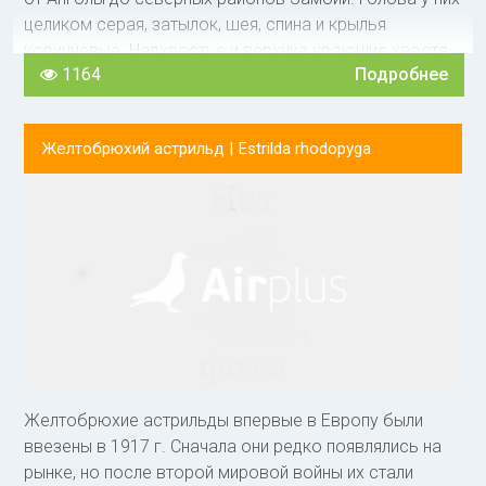
целиком серая, затылок, шея, спина и крылья
коричневые. Надхвостье и верхние кроющие хвоста
1164
Подробнее
красные, рулевые черно-коричневые. Горло белое,
остальная нижняя часть корпуса желтая, брюхо с
розовым оттенком. Нижние кроющие хвоста белые.
Желтобрюхий астрильд |
Estrilda rhodopyga
Глаз коричневый, клюв кораллово-красный, ноги
светло-коричневые.
Желтобрюхие астрильды впервые в Европу были
ввезены в 1917 г. Сначала они редко появлялись на
рынке, но после второй мировой войны их стали