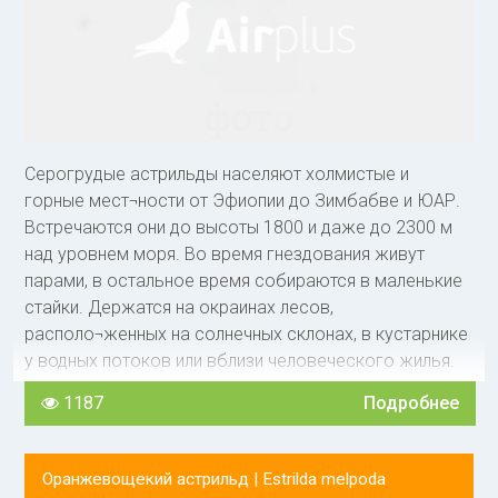
Серогрудые астрильды населяют холмистые и
горные мест¬ности от Эфиопии до Зимбабве и ЮАР.
Встречаются они до высоты 1800 и даже до 2300 м
над уровнем моря. Во время гнездования живут
парами, в остальное время собираются в маленькие
стайки. Держатся на окраинах лесов,
располо¬женных на солнечных склонах, в кустарнике
у водных потоков или вблизи человеческого жилья.
Гнезда строят в кустарнике или в ветвях деревьев на
1187
Подробнее
высоте от 2,5 до 5 м. Шарообразные или
бутылкообразные гнезда с просторным боковым
летком плетут из трав и выстилают мягкими
Оранжевощекий астрильд |
Estrilda melpoda
растительными волок¬нами и перьями. Между собой