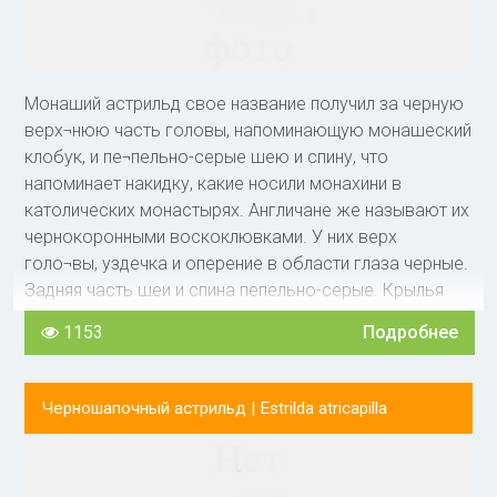
одеваются листвой деревья и кустарники, готовятся к
гнездованию птицы. Серые астрильды живут в степях,
поросших кустарником, встречаются в холмистой
местности иногда редко, иногда в больших
Монаший астрильд свое название получил за черную
коли¬чествах. С удовольствием селятся в низком
верх¬нюю часть головы, напоминающую монашеский
колючем кустар¬нике и в высокой траве по берегам
клобук, и пе¬пельно-серые шею и спину, что
временных рек и в бо¬лотистой местности. Гнезда
напоминает накидку, какие носили монахини в
строят на земле у основания куста или у большого
католических монастырях. Англичане же называют их
пучка травы, а иногда и в самом кустарнике низко над
чернокоронными воскоклювками. У них верх
землей.
голо¬вы, уздечка и оперение в области глаза черные.
Задняя часть шеи и спина пепельно-серые. Крылья
пепельно-серые с узкими поперечными полосками.
1153
Подробнее
Надхвостье и верхние кроющие хвос¬та ярко-
красные, хвост черный. Борода, горло и щеки чисто-
белые. Остальная нижняя часть корпуса чуть
Черношапочный астрильд |
Estrilda atricapilla
сероватая, на боках и нижних кроющих хвоста
переходящая в серый, а под крыльями — в красный
цвет. Глаз черный, подклювье черное с красным