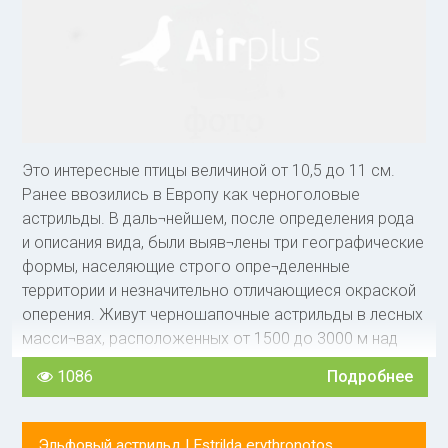
основанием, а надклювье с продольными красными
штрихами по одному с каждой стороны. Ноги серо-
черные.
У самки спина не пепельно-серая, а коричневая.
Нижняя часть корпуса грязно-белая. Красный цвет
под крыльями за-нимает меньшую область, чем у
самца.
Это интересные птицы величиной от 10,5 до 11 см.
Ранее ввозились в Европу как черноголовые
астрильды. В даль¬нейшем, после определения рода
и описания вида, были выяв¬лены три географические
формы, населяющие строго опре¬деленные
территории и незначительно отличающиеся окраской
оперения. Живут черношапочные астрильды в лесных
масси¬вах, расположенных от 1500 до 3000 м над
уровнем моря.
1086
Подробнее
Птицы наиболее распространенной номинативной
формы населяют горные местности от южных границ
Эльфовый астрильд |
Estrilda erythronotos