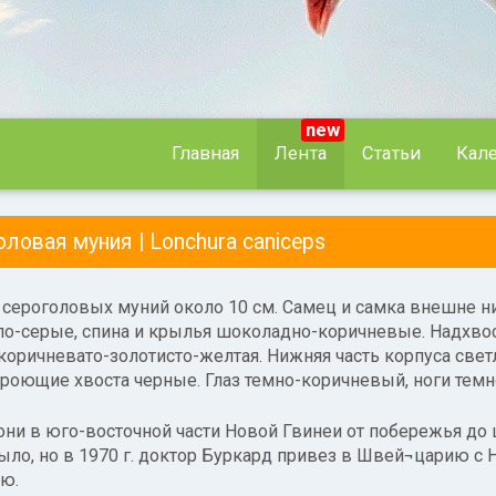
new
Главная
Лента
Статьи
Кал
головая муния |
Lonchura caniceps
сероголовых муний около 10 см. Самец и самка внешне нич
ло-серые, спина и крылья шоколадно-коричневые. Надхвос
коричневато-золотисто-желтая. Нижняя часть корпуса свет
роющие хвоста черные. Глаз темно-коричневый, ноги темн
они в юго-восточной части Новой Гвинеи от побережья до 
было, но в 1970 г. доктор Буркард привез в Швей¬царию с
ю.