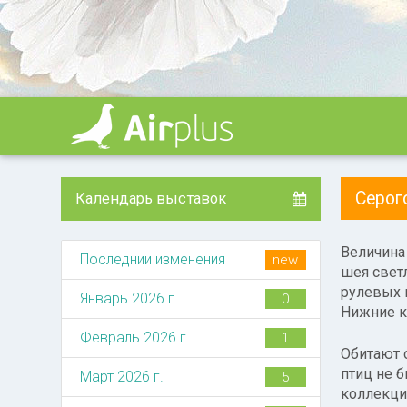
Серо
Календарь выставок
Величина 
Последнии изменения
new
шея свет
рулевых 
Январь 2026 г.
0
Нижние к
Февраль 2026 г.
1
Обитают 
птиц не 
Март 2026 г.
5
коллекци