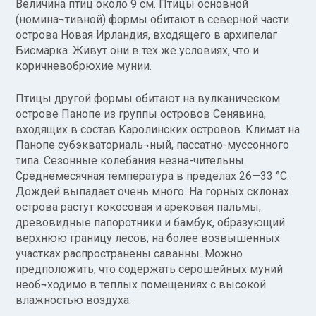
Величина птиц около 9 см. Птицы основной
(номина¬тивной) формы обитают в северной части
острова Новая Ирландия, входящего в архипелаг
Бисмарка. Живут они в тех же условиях, что и
коричневобрюхие мунии.
Птицы другой формы обитают на вулканическом
острове Панопе из группы островов Сенявина,
входящих в состав Каролинских островов. Климат на
Панопе субэкваториаль¬ный, пассатно-муссонного
типа. Сезонные колебания незна-чительны.
Среднемесячная температура в пределах 26—33 °С.
Дождей выпадает очень много. На горных склонах
острова растут кокосовая и арековая пальмы,
древовидные папоротники и бамбук, образующий
верхнюю границу лесов; на более возвышенных
участках распространены саванны. Можно
предположить, что содержать серошейных муний
необ¬ходимо в теплых помещениях с высокой
влажностью воздуха.