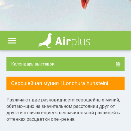
menu
Календарь выставок
Серошейная муния |
Lonchura hunsteini
Различают две разновидности серошейных муний,
обитаю¬щих на значительном расстоянии друг от
друга и отличаю-щиеся незначительной разницей в
оттенках расцветки опе¬рения.