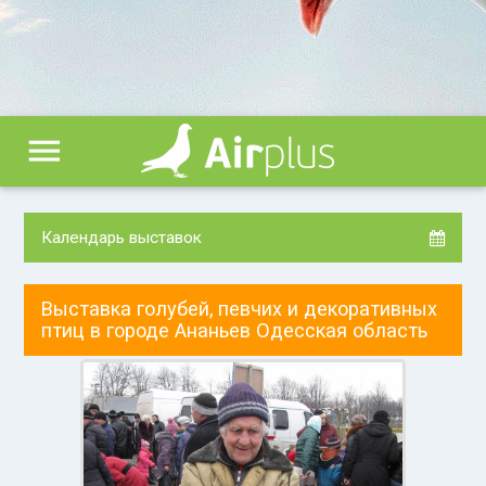
menu
Календарь выставок
Выставка голубей, певчих и декоративных
птиц в городе Ананьев Одесская область