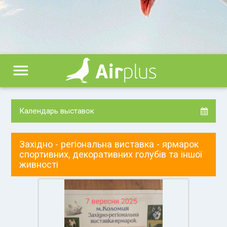
menu
Календарь выставок
Західно - регіональна виставка - ярмарок
спортивних, декоративних голубів та іншої
живності