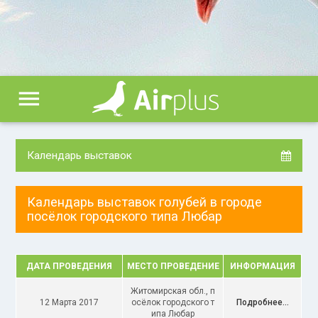
menu
Календарь выставок
Календарь выставок голубей в городе
посёлок городского типа Любар
ДАТА ПРОВЕДЕНИЯ
МЕСТО ПРОВЕДЕНИЕ
ИНФОРМАЦИЯ
Житомирская обл., п
12 Марта 2017
осёлок городского т
Подробнее...
ипа Любар