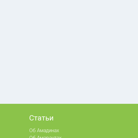
Статьи
Об Амадинах
Об Амарантах